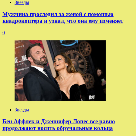
Звезды
Мужчина проследил за женой с помощью
квадрокоптера и узнал, что она ему изменяет
0
Звезды
Бен Аффлек и Дженнифер Лопес все равно
продолжают носить обручальные кольца