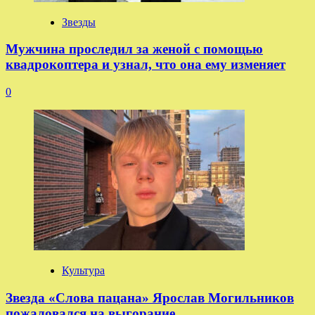
Звезды
Мужчина проследил за женой с помощью
квадрокоптера и узнал, что она ему изменяет
0
Культура
Звезда «Слова пацана» Ярослав Могильников
пожаловался на выгорание