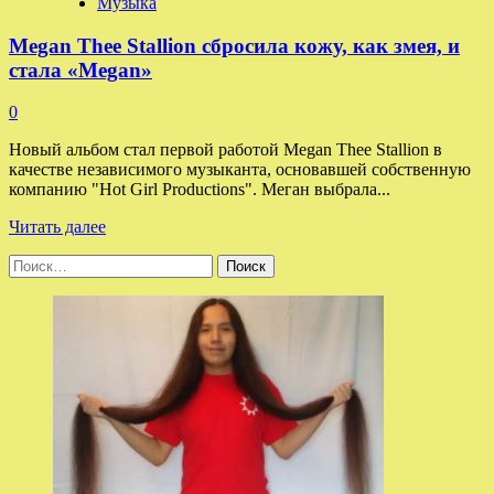
Музыка
Megan Thee Stallion сбросила кожу, как змея, и
стала «Megan»
0
Новый альбом стал первой работой Megan Thee Stallion в
качестве независимого музыканта, основавшей собственную
компанию "Hot Girl Productions". Меган выбрала...
Прочитать
Читать далее
больше
Найти:
о
Megan
Thee
Stallion
сбросила
кожу,
как
змея,
и
стала
«Megan»