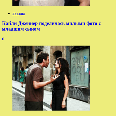
Звезды
Кайли Дженнер поделилась милыми фото с
младшим сыном
0