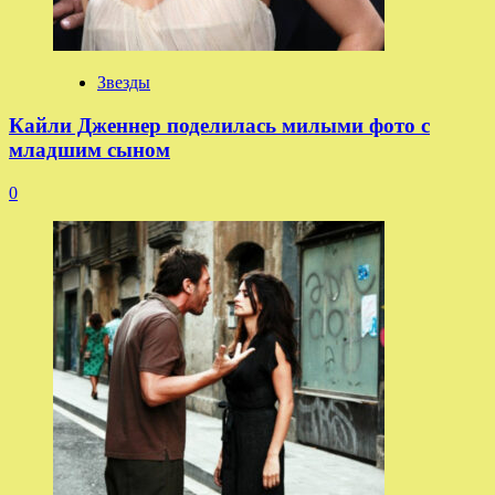
Звезды
Кайли Дженнер поделилась милыми фото с
младшим сыном
0