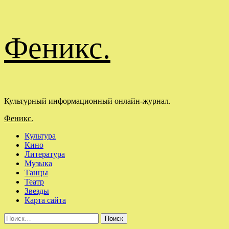
Перейти
Феникс.
к
содержимому
Культурный информационный онлайн-журнал.
Основное
Феникс.
меню
Культура
Кино
Литература
Музыка
Танцы
Театр
Звезды
Карта сайта
Найти: