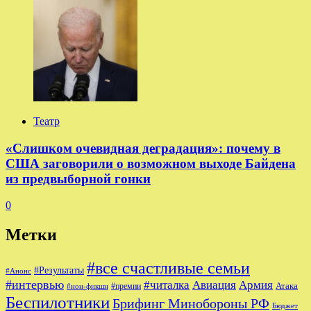
Театр
«Слишком очевидная деградация»: почему в
США заговорили о возможном выходе Байдена
из предвыборной гонки
0
Метки
#все счастливые семьи
#Результаты
#Анонс
#интервью
#читалка
Авиация
Армия
Атака
#премии
#нон-фикшн
Беспилотники
Брифинг Минобороны РФ
Бюджет