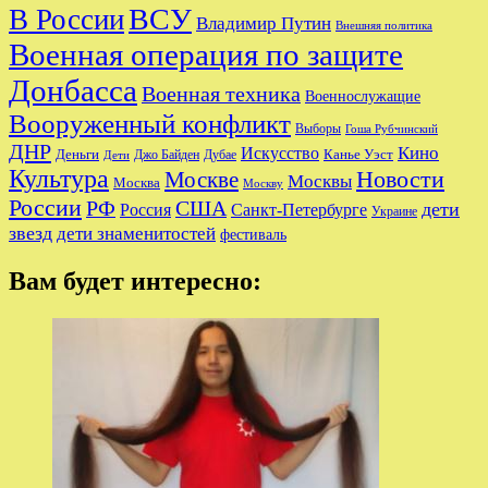
ВСУ
В России
Владимир Путин
Внешняя политика
Военная операция по защите
Донбасса
Военная техника
Военнослужащие
Вооруженный конфликт
Выборы
Гоша Рубчинский
ДНР
Кино
Искусство
Деньги
Канье Уэст
Джо Байден
Дубае
Дети
Культура
Новости
Москве
Москвы
Москва
Москву
России
РФ
США
дети
Россия
Санкт-Петербурге
Украине
звезд
дети знаменитостей
фестиваль
Вам будет интересно: