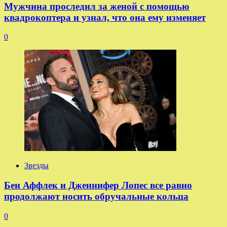
Мужчина проследил за женой с помощью
квадрокоптера и узнал, что она ему изменяет
0
Звезды
Бен Аффлек и Дженнифер Лопес все равно
продолжают носить обручальные кольца
0