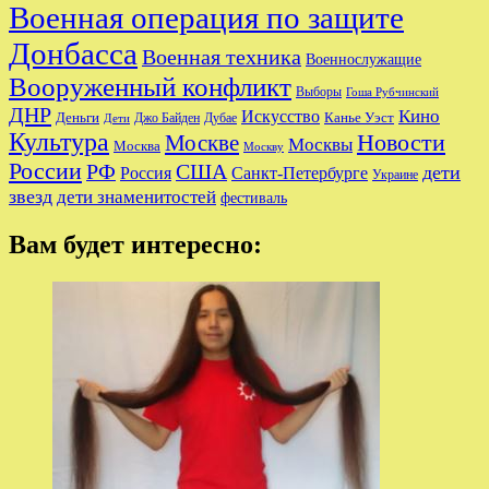
Военная операция по защите
Донбасса
Военная техника
Военнослужащие
Вооруженный конфликт
Выборы
Гоша Рубчинский
ДНР
Кино
Искусство
Деньги
Канье Уэст
Джо Байден
Дубае
Дети
Культура
Новости
Москве
Москвы
Москва
Москву
России
РФ
США
дети
Россия
Санкт-Петербурге
Украине
звезд
дети знаменитостей
фестиваль
Вам будет интересно: