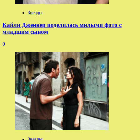
Звезды
Кайли Дженнер поделилась милыми фото с
младшим сыном
0
Звезды