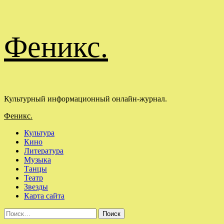
Перейти
Феникс.
к
содержимому
Культурный информационный онлайн-журнал.
Основное
Феникс.
меню
Культура
Кино
Литература
Музыка
Танцы
Театр
Звезды
Карта сайта
Найти: