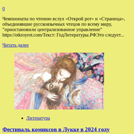
0
Чемпионаты по чтению вслух «Открой рот» и «Страница»,
объединявшие русскоязычных чтецов по всему миру,
"приостановили централизованное управление"
https://otkroyrot.com/Текст: ГодЛитературы.РФЭто следует...
Прочитать
Читать далее
больше
о
«Открой
рот»
и
«Страница»
рассредоточились
—
Год
Литературы
Литература
Фестиваль комиксов в Лукке в 2024 году