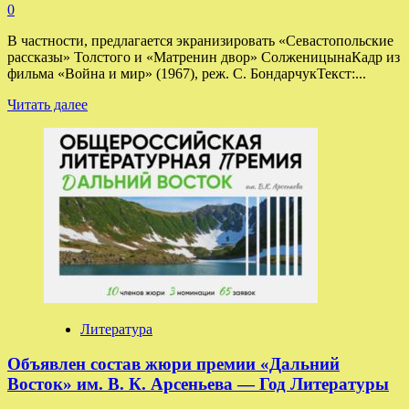
0
В частности, предлагается экранизировать «Севастопольские
рассказы» Толстого и «Матренин двор» СолженицынаКадр из
фильма «Война и мир» (1967), реж. С. БондарчукТекст:...
Прочитать
Читать далее
больше
о
Минпросвещения
предложило
список
книг
для
создания
экранизаций
—
Год
Литературы
Литература
Объявлен состав жюри премии «Дальний
Восток» им. В. К. Арсеньева — Год Литературы