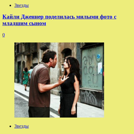
Звезды
Кайли Дженнер поделилась милыми фото с
младшим сыном
0
Звезды