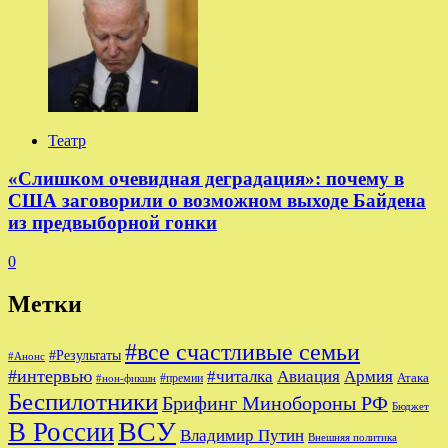
Театр
«Слишком очевидная деградация»: почему в
США заговорили о возможном выходе Байдена
из предвыборной гонки
0
Метки
#все счастливые семьи
#Результаты
#Анонс
#интервью
#читалка
Авиация
Армия
Атака
#премии
#нон-фикшн
Беспилотники
Брифинг Минобороны РФ
Бюджет
ВСУ
В России
Владимир Путин
Внешняя политика