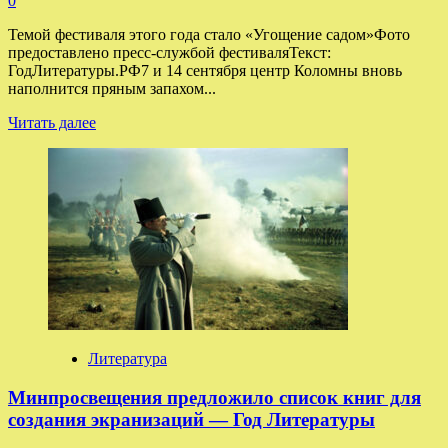
0
Темой фестиваля этого года стало «Угощение садом»Фото
предоставлено пресс-службой фестиваляТекст:
ГодЛитературы.РФ7 и 14 сентября центр Коломны вновь
наполнится пряным запахом...
Прочитать
Читать далее
больше
о
Яблочно-
книжный
фестиваль
в
Коломне
охватит
две
субботы
—
Год
Литературы
Литература
Минпросвещения предложило список книг для
создания экранизаций — Год Литературы