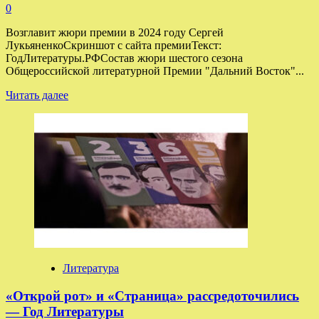
0
Возглавит жюри премии в 2024 году Сергей
ЛукьяненкоСкриншот с сайта премииТекст:
ГодЛитературы.РФСостав жюри шестого сезона
Общероссийской литературной Премии "Дальний Восток"...
Прочитать
Читать далее
больше
о
Объявлен
состав
жюри
премии
«Дальний
Восток»
им.
В.
К.
Арсеньева
—
Литература
Год
Литературы
«Открой рот» и «Страница» рассредоточились
— Год Литературы