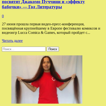
посвятят Джакомо Пуччини и «эффекту
бабочки» — Год Литературы
0
27 июня прошла первая видео-пресс-конференция,
посвящённая крупнейшему в Европе фестивалю комиксов и
видеоигр Lucca Comica & Games, который пройдет с...
Прочитать
Читать далее
больше
Найти:
о
Фестиваль
комиксов
в
Лукке
в
2024
году
посвятят
Джакомо
Пуччини
и
«эффекту
бабочки»