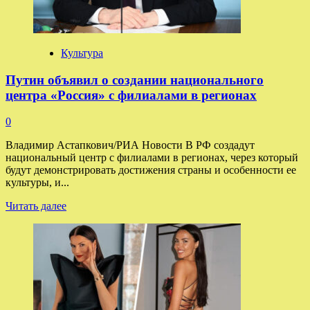
в слитой
переписке
Культура
Путин объявил о создании национального
центра «Россия» с филиалами в регионах
0
Владимир Астапкович/РИА Новости В РФ создадут
национальный центр с филиалами в регионах, через который
будут демонстрировать достижения страны и особенности ее
культуры, и...
Прочитать
Читать далее
больше
о
Путин
объявил
о создании
национального
центра
«Россия»