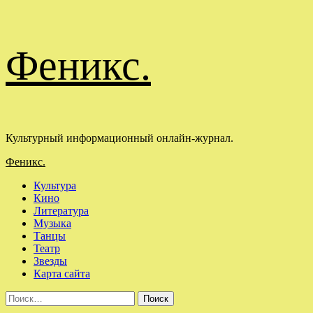
Перейти
Феникс.
к
содержимому
Культурный информационный онлайн-журнал.
Основное
Феникс.
меню
Культура
Кино
Литература
Музыка
Танцы
Театр
Звезды
Карта сайта
Найти: