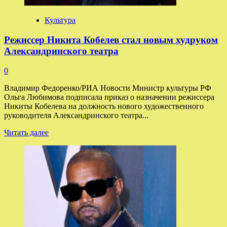
актеров
Культура
Режиссер Никита Кобелев стал новым худруком
Александринского театра
0
Владимир Федоренко/РИА Новости Министр культуры РФ
Ольга Любимова подписала приказ о назначении режиссера
Никиты Кобелева на должность нового художественного
руководителя Александринского театра...
Прочитать
Читать далее
больше
о
Режиссер
Никита
Кобелев
стал
новым
худруком
Александринского
театра