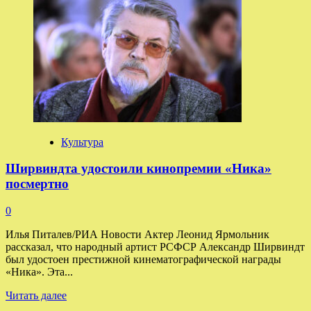
Минкультуры:
Гудков
не
подавал
заявление
на выдачу
прокатного
удостоверения
Культура
Ширвиндта удостоили кинопремии «Ника»
посмертно
0
Илья Питалев/РИА Новости Актер Леонид Ярмольник
рассказал, что народный артист РСФСР Александр Ширвиндт
был удостоен престижной кинематографической награды
«Ника». Эта...
Прочитать
Читать далее
больше