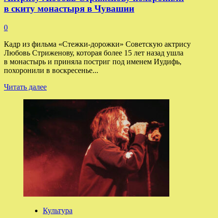
в скиту монастыря в Чувашии
0
Кадр из фильма «Стежки-дорожки» Советскую актрису
Любовь Стриженову, которая более 15 лет назад ушла
в монастырь и приняла постриг под именем Иудифь,
похоронили в воскресенье...
Прочитать
Читать далее
больше
о
Актрису
Любовь
Стриженову
похоронили
в скиту
монастыря
в Чувашии
Культура