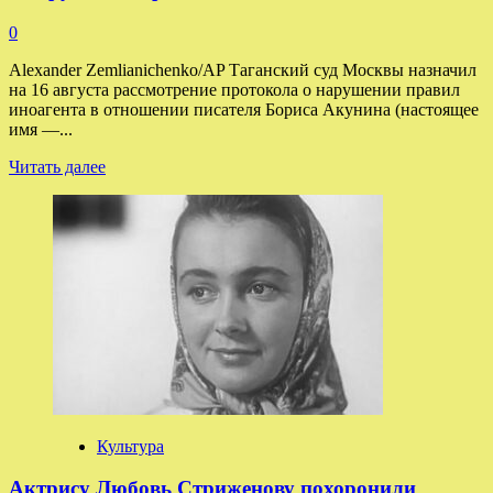
0
Alexander Zemlianichenko/AP Таганский суд Москвы назначил
на 16 августа рассмотрение протокола о нарушении правил
иноагента в отношении писателя Бориса Акунина (настоящее
имя —...
Прочитать
Читать далее
больше
о
Суд
16 августа
рассмотрит
дело
Акунина
о нарушении
правил
деятельности
иноагента
Культура
Актрису Любовь Стриженову похоронили