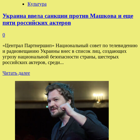
Культура
Украина ввела санкции против Машкова и еще
пяти российских актеров
0
«Централ Партнершип» Национальный совет по телевидению
и радиовещанию Украины внес в список лиц, создающих
угрозу национальной безопасности страны, шестерых
российских актеров, среди...
Прочитать
Читать далее
больше
о
Украина
ввела
санкции
против
Машкова
и
еще
пяти
российских