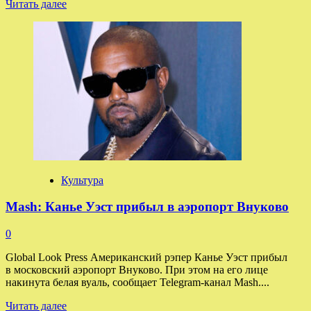
Прочитать
Читать далее
больше
о
Актер
Панкратов-
Черный
поблагодарил
Собянина
за надбавку
к пенсии
Культура
Mash: Канье Уэст прибыл в аэропорт Внуково
0
Global Look Press Американский рэпер Канье Уэст прибыл
в московский аэропорт Внуково. При этом на его лице
накинута белая вуаль, сообщает Telegram-канал Mash....
Прочитать
Читать далее