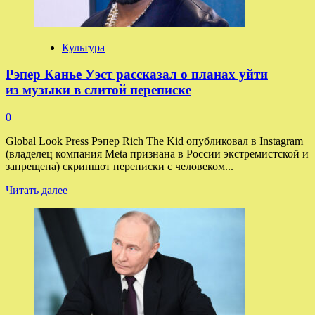
Культура
Рэпер Канье Уэст рассказал о планах уйти
из музыки в слитой переписке
0
Global Look Press Рэпер Rich The Kid опубликовал в Instagram
(владелец компания Meta признана в России экстремистской и
запрещена) скриншот переписки с человеком...
Прочитать
Читать далее
больше
о
Рэпер
Канье
Уэст
рассказал
о планах
уйти
из музыки