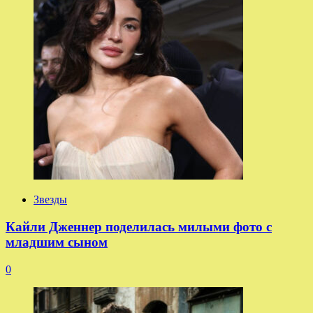
Звезды
Кайли Дженнер поделилась милыми фото с
младшим сыном
0