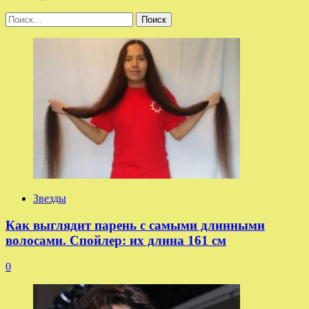
больше
Найти:
о
Mash:
Канье
Уэст
прибыл
в аэропорт
Внуково
Звезды
Как выглядит парень с самыми длинными
волосами. Спойлер: их длина 161 см
0