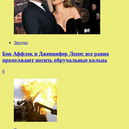
Звезды
Бен Аффлек и Дженнифер Лопес все равно
продолжают носить обручальные кольца
0