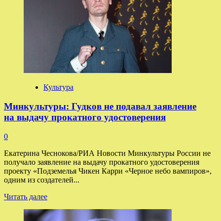
Сагалова
потребовала
от
московского
театра
вернуть
100 тысяч
рублей
Культура
Минкультуры: Гудков не подавал заявление
на выдачу прокатного удостоверения
0
Екатерина Чеснокова/РИА Новости Минкультуры России не
получало заявление на выдачу прокатного удостоверения
проекту «Подземелья Чикен Карри «Черное небо вампиров»,
одним из создателей...
Прочитать
Читать далее
больше
о