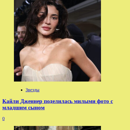
Звезды
Кайли Дженнер поделилась милыми фото с
младшим сыном
0