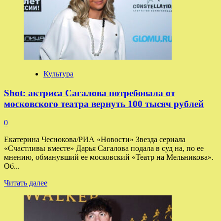
психологу
Степановой
отказаться
от
услуг
Гордон
Культура
Shot: актриса Сагалова потребовала от
московского театра вернуть 100 тысяч рублей
0
Екатерина Чеснокова/РИА «Новости» Звезда сериала
«Счастливы вместе» Дарья Сагалова подала в суд на, по ее
мнению, обманувший ее московский «Театр на Мельникова».
Об...
Прочитать
Читать далее
больше
о
Shot:
актриса