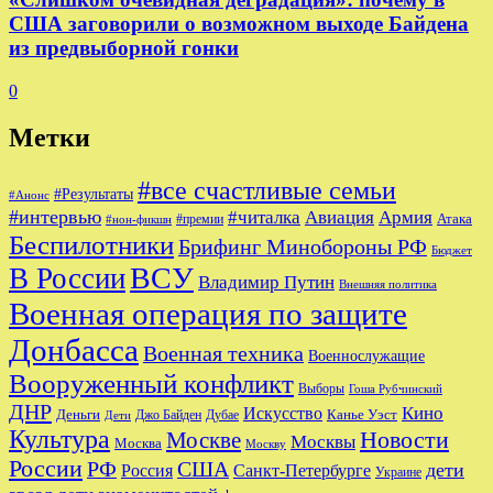
США заговорили о возможном выходе Байдена
из предвыборной гонки
0
Метки
#все счастливые семьи
#Результаты
#Анонс
#интервью
#читалка
Авиация
Армия
Атака
#премии
#нон-фикшн
Беспилотники
Брифинг Минобороны РФ
Бюджет
ВСУ
В России
Владимир Путин
Внешняя политика
Военная операция по защите
Донбасса
Военная техника
Военнослужащие
Вооруженный конфликт
Выборы
Гоша Рубчинский
ДНР
Кино
Искусство
Деньги
Канье Уэст
Джо Байден
Дубае
Дети
Культура
Новости
Москве
Москвы
Москва
Москву
России
РФ
США
дети
Россия
Санкт-Петербурге
Украине