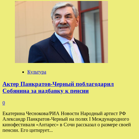
о
Ширвиндта
удостоили
кинопремии
«Ника»
посмертно
Культура
Актер Панкратов-Черный поблагодарил
Собянина за надбавку к пенсии
0
Екатерина Чеснокова/РИА Новости Народный артист РФ
Александр Панкратов-Черный на полях I Международного
кинофестиваля «Антарес» в Сочи рассказал о размере своей
пенсии. Его цитирует...