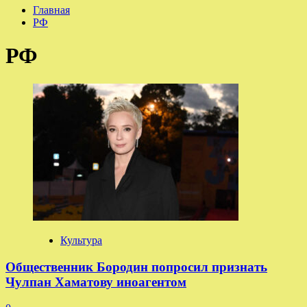
Главная
РФ
РФ
Культура
Общественник Бородин попросил признать
Чулпан Хаматову иноагентом