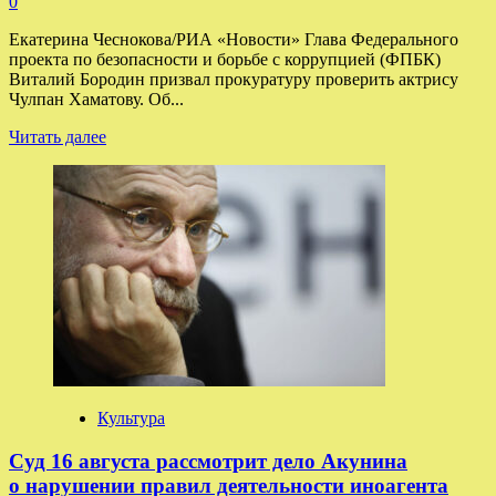
0
Екатерина Чеснокова/РИА «Новости» Глава Федерального
проекта по безопасности и борьбе с коррупцией (ФПБК)
Виталий Бородин призвал прокуратуру проверить актрису
Чулпан Хаматову. Об...
Прочитать
Читать далее
больше
о
Общественник
Бородин
попросил
признать
Чулпан
Хаматову
иноагентом
Культура
Суд 16 августа рассмотрит дело Акунина
о нарушении правил деятельности иноагента