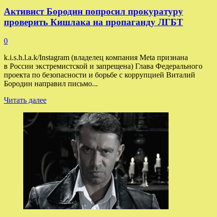
Активист Бородин попросил прокуратуру
проверить Кишлака на пропаганду ЛГБТ
0
k.i.s.h.l.a.k/Instagram (владелец компания Meta признана
в России экстремистской и запрещена) Глава Федерального
проекта по безопасности и борьбе с коррупцией Виталий
Бородин направил письмо...
Прочитать
Читать далее
больше
о
Активист
Бородин
попросил
прокуратуру
проверить
Кишлака
на пропаганду
ЛГБТ