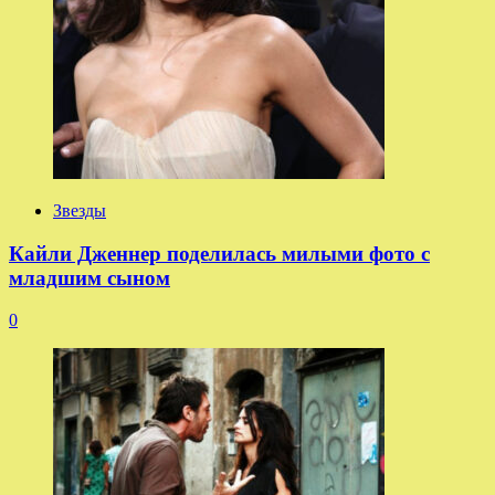
Звезды
Кайли Дженнер поделилась милыми фото с
младшим сыном
0