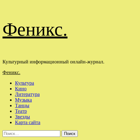
Перейти
Феникс.
к
содержимому
Культурный информационный онлайн-журнал.
Основное
Феникс.
меню
Культура
Кино
Литература
Музыка
Танцы
Театр
Звезды
Карта сайта
Найти: