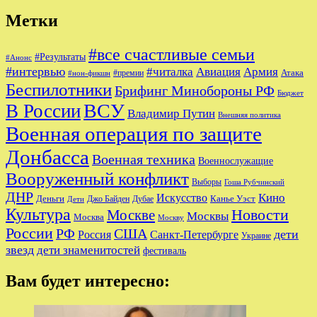
Метки
#все счастливые семьи
#Результаты
#Анонс
#интервью
#читалка
Авиация
Армия
Атака
#премии
#нон-фикшн
Беспилотники
Брифинг Минобороны РФ
Бюджет
ВСУ
В России
Владимир Путин
Внешняя политика
Военная операция по защите
Донбасса
Военная техника
Военнослужащие
Вооруженный конфликт
Выборы
Гоша Рубчинский
ДНР
Кино
Искусство
Деньги
Канье Уэст
Джо Байден
Дубае
Дети
Культура
Новости
Москве
Москвы
Москва
Москву
России
РФ
США
дети
Россия
Санкт-Петербурге
Украине
звезд
дети знаменитостей
фестиваль
Вам будет интересно: