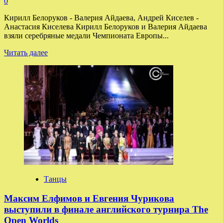
0
Кирилл Белоруков - Валерия Айдаева, Андрей Киселев -
Анастасия Киселева Кирилл Белоруков и Валерия Айдаева
взяли серебряные медали Чемпионата Европы...
Прочитать
Читать далее
больше
о
Кирилл
Белоруков
и
Валерия
Айдаева
—
вице-
чемпионы
Европы
Танцы
Максим Елфимов и Евгения Чурикова
выступили в финале английского турнира The
Open Worlds