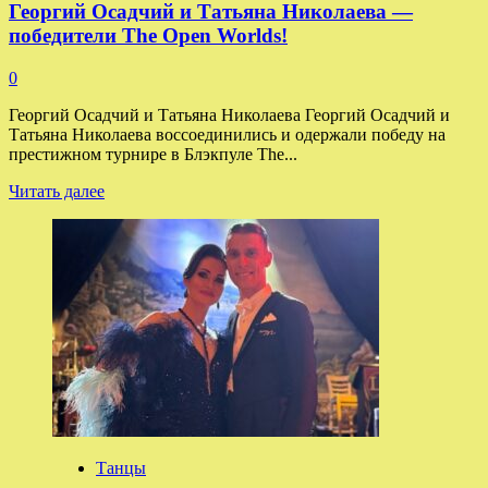
Георгий Осадчий и Татьяна Николаева —
победители The Open Worlds!
0
Георгий Осадчий и Татьяна Николаева Георгий Осадчий и
Татьяна Николаева воссоединились и одержали победу на
престижном турнире в Блэкпуле The...
Прочитать
Читать далее
больше
о
Георгий
Осадчий
и
Татьяна
Николаева
—
победители
The
Open
Worlds!
Танцы