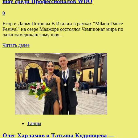
шоу среди Профессионалов WDO
0
Егор и Дарья Петровы В Италии в рамках "Milano Dance
Festival" на озере Маджоре состоялся Чемпионат мира по
латиноамериканскому шоу...
Прочитать
Читать далее
больше
о
Егор
и
Дарья
Петровы
—
чемпионы
мира
по
шоу
среди
Профессионалов
WDO
Танцы
Олег Харламов и Татьяна Кудрявцева —