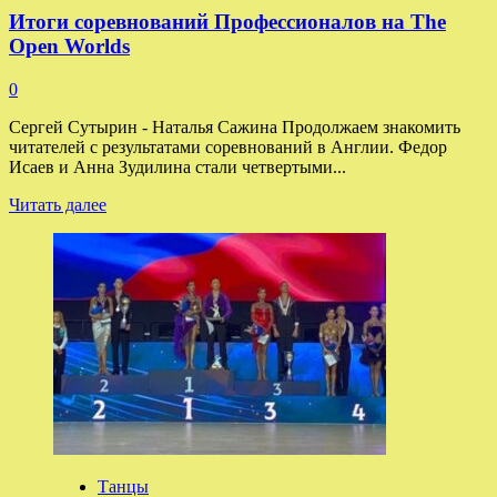
Итоги соревнований Профессионалов на The
Open Worlds
0
Сергей Сутырин - Наталья Сажина Продолжаем знакомить
читателей с результатами соревнований в Англии. Федор
Исаев и Анна Зудилина стали четвертыми...
Прочитать
Читать далее
больше
о
Итоги
соревнований
Профессионалов
на
The
Open
Worlds
Танцы