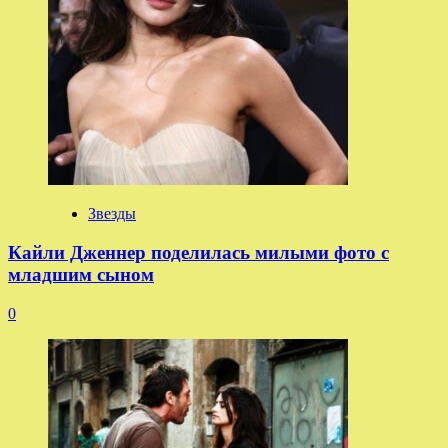
Звезды
Кайли Дженнер поделилась милыми фото с
младшим сыном
0