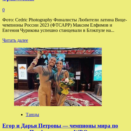
0
Фото: Cedric Photography Финалисты Любители латина Вице-
чемпионы России 2023 (ФТСАРР) Максим Елфимов и
Евгения Чурикова успешно станцевали в Блэкпуле на...
Прочитать
Читать далее
больше
о
Максим
Елфимов
и
Евгения
Чурикова
выступили
в
финале
английского
турнира
The
Open
Танцы
Worlds
Егор и Дарья Петровы — чемпионы мира по