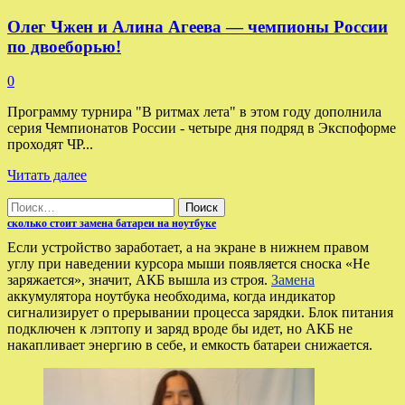
Олег Чжен и Алина Агеева — чемпионы России
по двоеборью!
0
Программу турнира "В ритмах лета" в этом году дополнила
серия Чемпионатов России - четыре дня подряд в Экспоформе
проходят ЧР...
Прочитать
Читать далее
больше
Найти:
о
Олег
сколько стоит замена батареи на ноутбуке
Чжен
Если устройство заработает, а на экране в нижнем правом
и
углу при наведении курсора мыши появляется сноска «Не
Алина
заряжается», значит, АКБ вышла из строя.
Замена
Агеева
аккумулятора ноутбука необходима, когда индикатор
—
сигнализирует о прерывании процесса зарядки. Блок питания
чемпионы
подключен к лэптопу и заряд вроде бы идет, но АКБ не
России
накапливает энергию в себе, и емкость батареи снижается.
по
двоеборью!