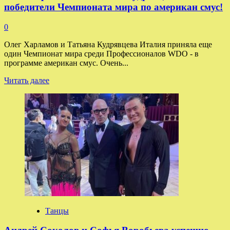
победители Чемпионата мира по американ смус!
0
Олег Харламов и Татьяна Кудрявцева Италия приняла еще
один Чемпионат мира среди Профессионалов WDO - в
программе американ смус. Очень...
Прочитать
Читать далее
больше
о
Олег
Харламов
и
Татьяна
Кудрявцева
—
победители
Чемпионата
мира
по
американ
смус!
Танцы