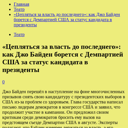
Главная
Театр
«Цепляться за власть до последнего»: как Джо Байден
борется с Демпартией США за статус кандидата в
президенты
Театр
«Цепляться за власть до последнего»:
как Джо Байден борется с Демпартией
США за статус кандидата в
президенты
0
Джо Байден перешёл в наступление на фоне многочисленных
призывов снять свою кандидатуру с президентских выборов в
США из-за проблем со здоровьем. Глава государства написал
письмо лидерам демократов в конгрессе США и заявил, что
продолжит участие в кампании. Он предложил своим
критикам среди демократов бросить ему вызов на
предстоящем съезде Демпартии США в августе. Эксперты
полагают, что Байден намерен держаться за власть, а его