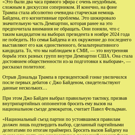
«Это были два часа прямого эфира с очень неудобным,
сложным в дискуссии соперником. И конечно, на фоне
Трампа стала абсолютно очевидна старческая немощь
Байдена, его когнитивные проблемы. Это шокировало
значительную часть Демпартии, которая ранее на это
предпочитала внимания не обращать. Они поняли, что с
таким кандидатом на выборах президента в ноябре 2024 года
не победить. Но семья Байдена и их окружение до последнего
выставляют его как единственного, безальтернативного
кандидата. То, что мы наблюдаем в СМИ, — это внутренняя
борьба этих разных групп внутри Демпартии США. Она стала
достоянием общественности из-за подготовки к выборам», —
рассказал политолог.
Отрыв Дональда Трампа в президентской гонке увеличился
после первых дебатов с Джо Байденом, свидетельствуют
данные нескольких…
При этом Джо Байден выбрал правильную тактику, призвав
внутрипартийных оппонентов бросить ему вызов на
национальном съезде демократов, считает Павел Фельдман.
«Национальный съезд партии по устоявшимся правилам
должен лишь подтвердить выбор, сделанный партийными
делегатами по итогам праймериз. Бросить вызов Байдену на