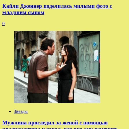
Кайли Дженнер поделилась милыми фото с
младшим сыном
0
Звезды
Мужчина проследил за женой с помощью
квадрокоптера и узнал, что она ему изменяет