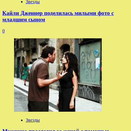
Звезды
Кайли Дженнер поделилась милыми фото с
младшим сыном
0
Звезды