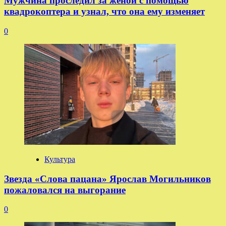
Мужчина проследил за женой с помощью
квадрокоптера и узнал, что она ему изменяет
0
Культура
Звезда «Слова пацана» Ярослав Могильников
пожаловался на выгорание
0