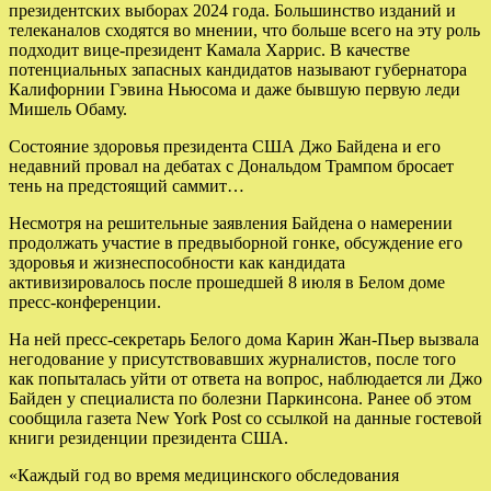
президентских выборах 2024 года. Большинство изданий и
телеканалов сходятся во мнении, что больше всего на эту роль
подходит вице-президент Камала Харрис. В качестве
потенциальных запасных кандидатов называют губернатора
Калифорнии Гэвина Ньюсома и даже бывшую первую леди
Мишель Обаму.
Состояние здоровья президента США Джо Байдена и его
недавний провал на дебатах с Дональдом Трампом бросает
тень на предстоящий саммит…
Несмотря на решительные заявления Байдена о намерении
продолжать участие в предвыборной гонке, обсуждение его
здоровья и жизнеспособности как кандидата
активизировалось после прошедшей 8 июля в Белом доме
пресс-конференции.
На ней пресс-секретарь Белого дома Карин Жан-Пьер вызвала
негодование у присутствовавших журналистов, после того
как попыталась уйти от ответа на вопрос, наблюдается ли Джо
Байден у специалиста по болезни Паркинсона. Ранее об этом
сообщила газета New York Post со ссылкой на данные гостевой
книги резиденции президента США.
«Каждый год во время медицинского обследования