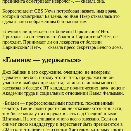
президента осматривает невролог», — сказала она.
Корреспондент CBS News потребовал назвать имя врача,
который осматривал Байдена, но Жан-Пьер отказалась это
сделать «по соображениям безопасности».
«Лечился ли президент от болезни Паркинсона? Нет.
Проходит ли он лечение от болезни Паркинсона? Нет, не
проходит. Принимает ли он лекарства от болезни
Паркинсона? Нет», — сказала пресс-секретарь Белого дома.
«Главное — удержаться»
Джо Байден и его окружение, очевидно, не намерены
сдаваться без боя, потому что от того, продолжит ли он
участие в выборах президента, зависит слишком многое,
рассказал в беседе с RT кандидат политических наук, доцент
Академии труда и социальных отношений Павел Фельдман.
«Байден — профессиональный политик, пожизненный
сенатор. Такие люди просто так не отказываются от власти,
тем более когда у них в руках власть над Соединёнными
Штатами. На это слишком много всего завязано. Если он
снимет свою кандидатуру и перестанет быть президентом в
2025 году, что будет с его сыном Хантером, которому грозит