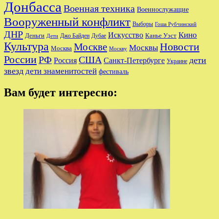
Донбасса
Военная техника
Военнослужащие
Вооруженный конфликт
Выборы
Гоша Рубчинский
ДНР
Кино
Искусство
Деньги
Канье Уэст
Джо Байден
Дубае
Дети
Культура
Новости
Москве
Москвы
Москва
Москву
России
РФ
США
дети
Россия
Санкт-Петербурге
Украине
звезд
дети знаменитостей
фестиваль
Вам будет интересно: