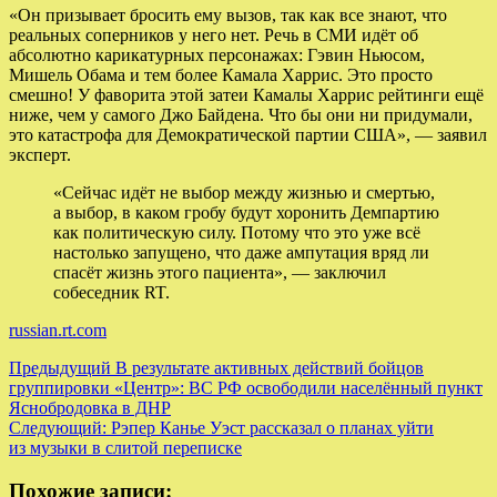
«Он призывает бросить ему вызов, так как все знают, что
реальных соперников у него нет. Речь в СМИ идёт об
абсолютно карикатурных персонажах: Гэвин Ньюсом,
Мишель Обама и тем более Камала Харрис. Это просто
смешно! У фаворита этой затеи Камалы Харрис рейтинги ещё
ниже, чем у самого Джо Байдена. Что бы они ни придумали,
это катастрофа для Демократической партии США», — заявил
эксперт.
«Сейчас идёт не выбор между жизнью и смертью,
а выбор, в каком гробу будут хоронить Демпартию
как политическую силу. Потому что это уже всё
настолько запущено, что даже ампутация вряд ли
спасёт жизнь этого пациента», — заключил
собеседник RT.
russian.rt.com
Навигация
Предыдущий
В результате активных действий бойцов
группировки «Центр»: ВС РФ освободили населённый пункт
записи
Яснобродовка в ДНР
Следующий:
Рэпер Канье Уэст рассказал о планах уйти
из музыки в слитой переписке
Похожие записи: