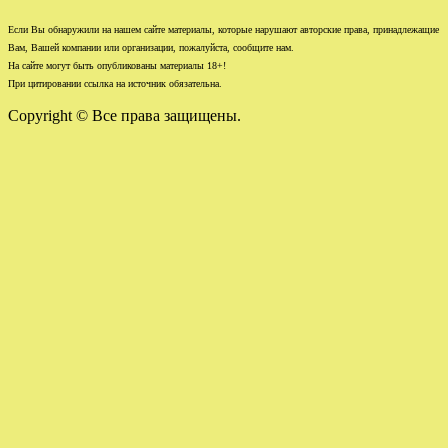
Если Вы обнаружили на нашем сайте материалы, которые нарушают авторские права, принадлежащие
Вам, Вашей компании или организации, пожалуйста, сообщите нам.
На сайте могут быть опубликованы материалы 18+!
При цитировании ссылка на источник обязательна.
Copyright © Все права защищены.