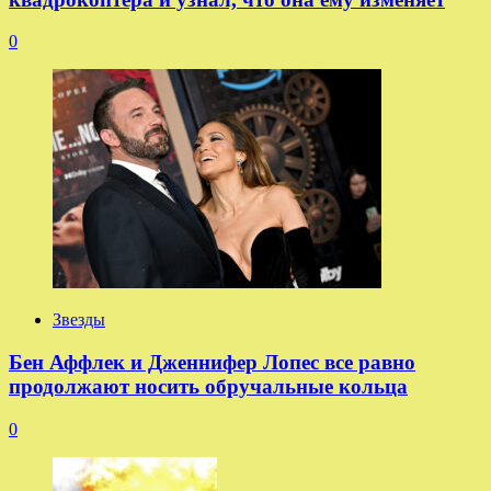
0
Звезды
Бен Аффлек и Дженнифер Лопес все равно
продолжают носить обручальные кольца
0