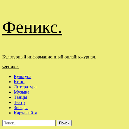
Перейти
Феникс.
к
содержимому
Культурный информационный онлайн-журнал.
Основное
Феникс.
меню
Культура
Кино
Литература
Музыка
Танцы
Театр
Звезды
Карта сайта
Найти: