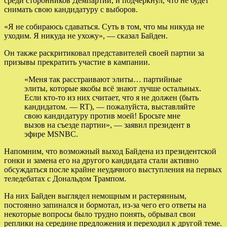
среди сторонников Демпартии, и подчеркнул, что не будет
снимать свою кандидатуру с выборов.
«Я не собираюсь сдаваться. Суть в том, что мы никуда не
уходим. Я никуда не ухожу», — сказал Байден.
Он также раскритиковал представителей своей партии за
призывы прекратить участие в кампании.
«Меня так расстраивают элиты… партийные
элиты, которые якобы всё знают лучше остальных.
Если кто-то из них считает, что я не должен (быть
кандидатом. — RT), — пожалуйста, выставляйте
свою кандидатуру против моей! Бросьте мне
вызов на съезде партии», — заявил президент в
эфире MSNBC.
Напомним, что возможный выход Байдена из президентской
гонки и замена его на другого кандидата стали активно
обсуждаться после крайне неудачного выступления на первых
теледебатах с Дональдом Трампом.
На них Байден выглядел немощным и растерянным,
постоянно запинался и бормотал, из-за чего его ответы на
некоторые вопросы было трудно понять, обрывал свои
реплики на середине предложения и переходил к другой теме.