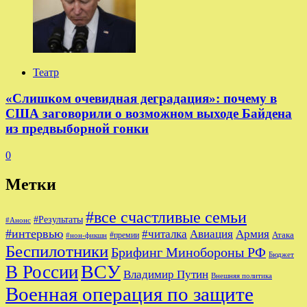
Театр
«Слишком очевидная деградация»: почему в
США заговорили о возможном выходе Байдена
из предвыборной гонки
0
Метки
#все счастливые семьи
#Результаты
#Анонс
#интервью
#читалка
Авиация
Армия
Атака
#премии
#нон-фикшн
Беспилотники
Брифинг Минобороны РФ
Бюджет
ВСУ
В России
Владимир Путин
Внешняя политика
Военная операция по защите