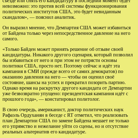
съезде или снять его кандидатуру в последний момент будет
невозможно: это против всей системы функционирования
политических институтов США, это будет невиданным
скандалом», — пояснил аналитик.
Он выразил мнение, что Демпартия США может избавиться
от Байдена только через непосредственное давление на него
самого.
«Только Байден может принять решение об отзыве своей
кандидатуры. Никакого другого сценария, который позволил
бы избавиться от него и при этом не потрясти основы
политики США, просто нет. Поэтому сейчас и идёт эта
кампания в СМИ (прежде всего от самих демократов) по
оказанию давления на него — чтобы он оценил своё
состояние, шансы на успех и прекратил позорить партию.
Однако время на раскрутку другого кандидата от Демпартии
уже безвозвратно упущено: президентская кампания идёт с
прошлого года», — констатировал политолог.
В свою очередь, американист, доктор политических наук
Рафаэль Ордуханян в беседе с RT отметил, что реализовать
план Демпартии США по замене Байдена мешает не только
его упрямство и нежелание уйти со сцены, но и отсутствие
реальных альтернатив его кандидатуре.