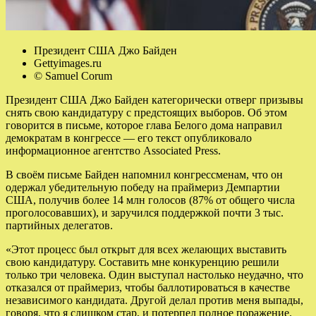
Президент США Джо Байден
Gettyimages.ru
© Samuel Corum
Президент США Джо Байден категорически отверг призывы
снять свою кандидатуру с предстоящих выборов. Об этом
говорится в письме, которое глава Белого дома направил
демократам в конгрессе — его текст опубликовало
информационное агентство Associated Press.
В своём письме Байден напомнил конгрессменам, что он
одержал убедительную победу на праймериз Демпартии
США, получив более 14 млн голосов (87% от общего числа
проголосовавших), и заручился поддержкой почти 3 тыс.
партийных делегатов.
«Этот процесс был открыт для всех желающих выставить
свою кандидатуру. Составить мне конкуренцию решили
только три человека. Один выступал настолько неудачно, что
отказался от праймериз, чтобы баллотироваться в качестве
независимого кандидата. Другой делал против меня выпады,
говоря, что я слишком стар, и потерпел полное поражение.